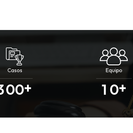
Casos
Equipo
+
+
3
0
0
1
0