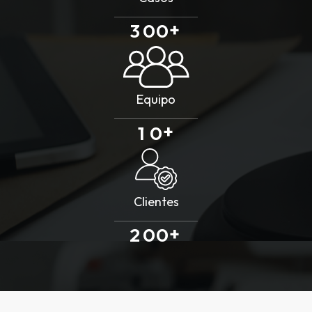
+
3
0
0
Equipo
+
1
0
Clientes
+
2
0
0